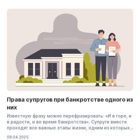
от одного из кредиторов приходит письмо, в котором
он обещает «вернуть все обратно» и найти повод для
возобновления дела. […]
Права супругов при банкротстве одного из
них
Известную фразу можно перефразировать: «И в горе, и
в радости, и во время банкротства». Супруги вместе
проходят все важные этапы жизни, одним из которых
может стать списание долгов. Процедура
08.04.2025
непосредственно затрагивает интересы обоих,