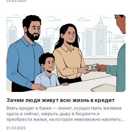
25.03.2025
обслуживают сразу три и более займов. Особенно
тяжело приходится тем, у кого небольшой доход:
платежи съедают львиную долю зарплаты, а до
финансовой свободы — годы […]
Зачем люди живут всю жизнь в кредит
Взять кредит в банке — значит, осуществить желание
здесь и сейчас, закрыть дыру в бюджете и
приобрести жилье, на которое невозможно накопить.
Только почему-то одним легко дается выплата займов,
21.03.2025
а другие — тонут в долгах и неподъемных платежах,