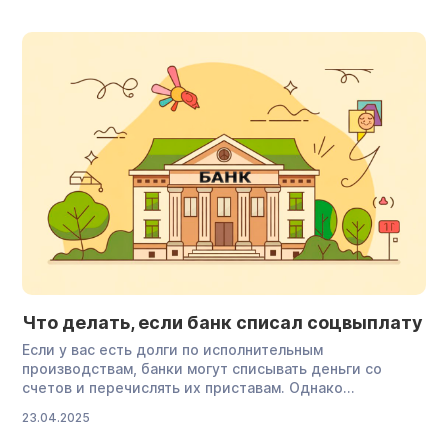
Некоторых и по сей день останавливают вопросы,
действительно ли долги будут списаны и к каким
последствиям это приведет. Развеять сомнения
поможет статистический анализ […]
Что делать, если банк списал соцвыплату
Если у вас есть долги по исполнительным
производствам, банки могут списывать деньги со
счетов и перечислять их приставам. Однако
существует ряд выплат, которые априори должны
23.04.2025
оставаться у заемщика — их нельзя забрать ни при
каких условиях. В статье разберемся, что это за