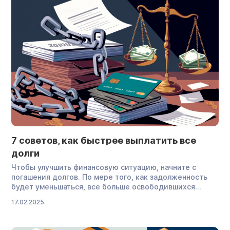
устанавливает
формы
процессуальных
документов.
Тем не менее,
такая справка
составляется
в
произвольной
форме и
выдается по
запросу
должника.
Она
7 советов, как быстрее выплатить все
показывает,
долги
есть ли у
последнего
Чтобы улучшить финансовую ситуацию, начните с
непогашенные
погашения долгов. По мере того, как задолженность
задолженности
будет уменьшаться, все больше освободившихся
по
средств можно будет тратить на свои нужды или
исполнительным
17.02.2025
ускорить расчеты с кредиторами — банками,
документам.
микрофинансовыми организациями, частными
Подготовили
инвесторами. В этой статье мы дадим несколько