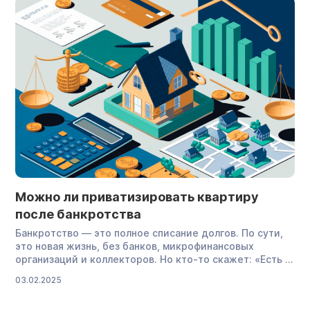
подробную
советов о том, как быстрее выплатить свои долги и
инструкцию,
где найти на это […]
как получить
справку об
отсутствии
задолженности
перед ФССП
онлайн и […]
Можно ли приватизировать квартиру
после банкротства
Банкротство — это полное списание долгов. По сути,
это новая жизнь, без банков, микрофинансовых
организаций и коллекторов. Но кто-то скажет: «Есть и
минусы. Например, после банкротства невозможно
03.02.2025
приватизировать квартиру». Чтобы снять вопрос с
повестки дня, мы детально объясним, можно ли