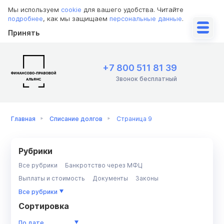
Мы используем
cookie
для вашего удобства. Читайте
подробнее
, как мы защищаем
персональные данные
.
Принять
+7 800 511 81 39
Звонок бесплатный
Главная
Списание долгов
Страница 9
Рубрики
Все рубрики
Банкротство через МФЦ
Выплаты и стоимость
Документы
Законы
Имущество
Инструкции
ИП
Коллекторы
Кредит
Все рубрики
Кредиторы
МФО
Недвижимость/ипотека
Приставы
Сортировка
Разбор ситуации
Советы должникам
По дате