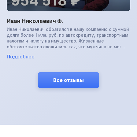
Иван Николаевич Ф.
Иван Николаевич обратился в нашу компанию с суммой
долга более 1 млн. руб. по автокредиту, транспортным
налогам и налогу на имущество. Жизненные
обстоятельства сложились так, что мужчина не мог
платить по обязательствам и хотел отдать банку
Подробнее
машину в счет погашения задолженности, но получил
отказ. Дело было передано судебным приставам. Иван
Николаевич был готов отдать автомобиль и службе
ФССП, однако сделать это тоже не удалось. Знакомая
Все отзывы
мужчины прошла процедуру банкротства в нашей
компании и он решил последовать ее примеру.
Результат — полностью аннулированная
задолженность.