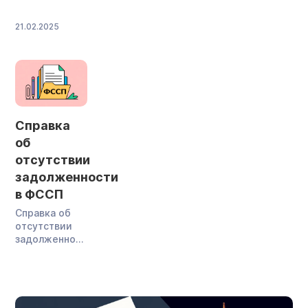
мы разберем все законные способы облегчить
кредитное бремя: от простой отсрочки платежей до
21.02.2025
полного списания долгов. Вы узнаете, как
договориться с […]
Справка
об
отсутствии
задолженности
в ФССП
Справка об
отсутствии
задолженности
перед ФССП
не
перечислена
в приказе №
238, который