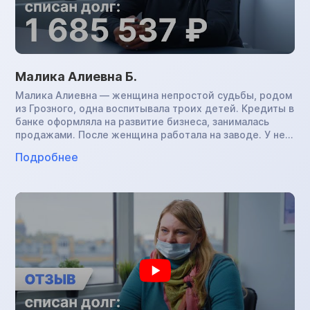
Малика Алиевна Б.
Малика Алиевна — женщина непростой судьбы, родом
из Грозного, одна воспитывала троих детей. Кредиты в
банке оформляла на развитие бизнеса, занималась
продажами. После женщина работала на заводе. У нее
развилась астма. В период пандемии на фоне стресса,
Подробнее
ухудшения сна в условиях работы кондуктором
здоровье окончательно подвело Малику Алиевну: она
перенесла COVID, и платить по обязательствам уже не
было возможности. В нашу компанию женщина
обратилась с суммой задолженности в размере 1,7 млн.
руб., инициировала процедуру банкротства и успешно
завершила ее. Теперь Малика Алиевна свободна от
всех финансовых обязательств.