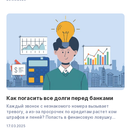
признать задолженность безнадежной, а арбитражный
суд — списать все кредиты и микрозаймы в процедуре
банкротства. В этой статье мы подробно разберем,
может ли банк аннулировать долг по кредиту. Вы
узнаете, […]
Как погасить все долги перед банками
Каждый звонок с незнакомого номера вызывает
тревогу, а из-за просрочек по кредитам растет ком
штрафов и пеней? Попасть в финансовую ловушку
может каждый: из-за потери работы, болезни или
17.03.2025
других непредвиденных обстоятельств. В этой статье