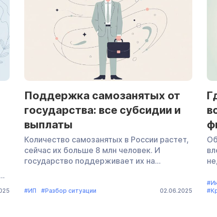
в 
предприниматели не обязаны открывать
би
расчетный счет (РС). […]
Поддержка самозанятых от
Г
государства: все субсидии и
в
выплаты
ф
Количество самозанятых в России растет,
Об
сейчас их больше 8 млн человек. И
вл
государство поддерживает их на
не
федеральном и региональном уровнях:
во
6%
самозанятым оказывают финансовую
Ра
#И
о
2025
#ИП
#Разбор ситуации
02.06.2025
#К
помощь, предоставляют имущественные
фи
субсидии, образовательные программы и
пр
консультационные услуги. Подробнее о
ка