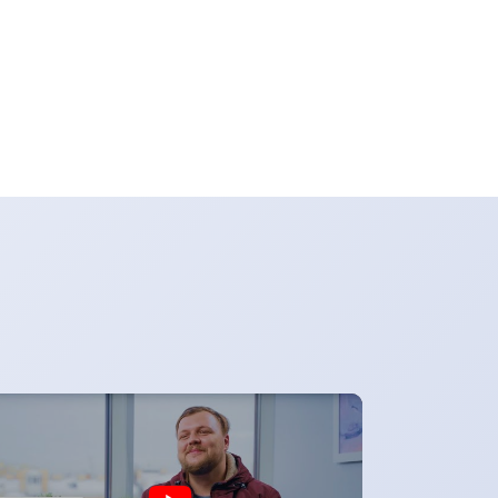
ять капитал на открытие и развитие
знеса Чтобы разобраться, какой
точник финансирования подойдет
чше, необходимо детально проработать
знес-план и выяснить: […]