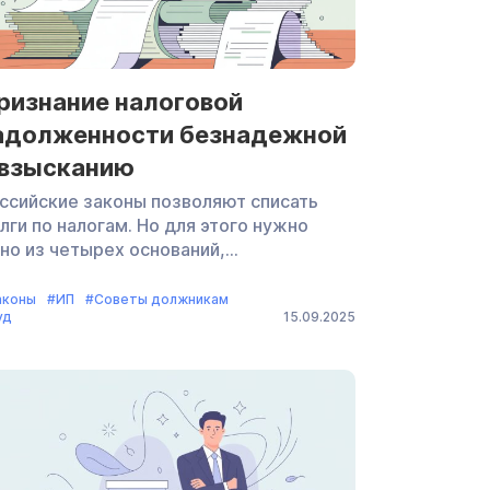
ризнание налоговой
адолженности безнадежной
 взысканию
ссийские законы позволяют списать
лги по налогам. Но для этого нужно
но из четырех оснований,
речисленных в Налоговом кодексе.
ажем сразу: просто отсутствие денег
аконы
#ИП
#Советы должникам
уд
15.09.2025
ким основанием не является. Как
оисходит признание налоговой
долженности безнадежной
взысканию — рассказываем в статье.
знадежная налоговая задолженность —
о это значит по ст. 59 НК РФ
знадежная — это задолженность,
торая привела к формированию