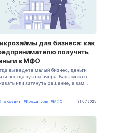
рицательного сальдо (недоимки) […]
икрозаймы для бизнеса: как
редпринимателю получить
еньги в МФО
гда вы ведете малый бизнес, деньги
чти всегда нужны вчера. Банк может
казать или затянуть решение, а вам
жно быстро, понятно и без лишних
ловий. Безопасно ли брать микрозаймы
П
#Кредит
#Кредиторы
#МФО
31.07.2025
я бизнеса? Как выбрать МФО, обойти
абительские проценты и получить
ньги? В этой статье — коротко
по делу: какие бывают микрозаймы, как
 оформлять и на что смотреть