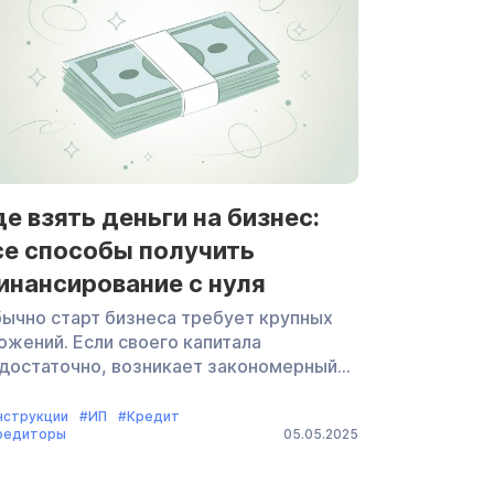
условиях. Что такое микрозаймы для
знеса Микрозайм для малого […]
де взять деньги на бизнес:
се способы получить
инансирование с нуля
ычно старт бизнеса требует крупных
ожений. Если своего капитала
достаточно, возникает закономерный
прос — где взять деньги?
ссказываем, какие есть способы
нструкции
#ИП
#Кредит
редиторы
05.05.2025
нансирования, какие требования
едъявляются к предпринимателю и
кие риски он при этом несет. Откуда