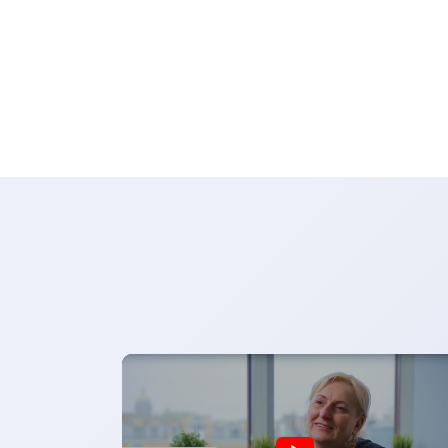
применять специальный режим и как эт
работает. Налог на профессиональный
доход — что это Полная расшифровка:
НПД — налог на профессиональный дохо
[…]