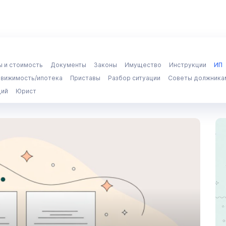
ы и стоимость
Документы
Законы
Имущество
Инструкции
ИП
вижимость/ипотека
Приставы
Разбор ситуации
Советы должника
щий
Юрист