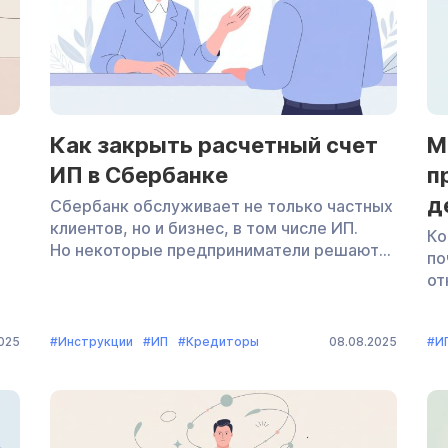
от
Как закрыть расчетный счет
М
ИП в Сбербанке
п
д
Сбербанк обслуживает не только частных
клиентов, но и бизнес, в том числе ИП.
Ко
Но некоторые предприниматели решают
по
закрыть расчетный счет. Например, если
от
хотят прекратить работу или нашли банк
ну
с более выгодными условиями.
ус
ит
Подготовили пошаговую инструкцию
2025
#Инструкции
#ИП
#Кредиторы
08.08.2025
#И
дл
по закрытию расчетного счета ИП
гр
в Сбербанке — со списком документов
де
ет
и образцом заявления. Когда требуется
и 
закрыть расчетный счет ИП в Сбербанке
их
По закону индивидуальные