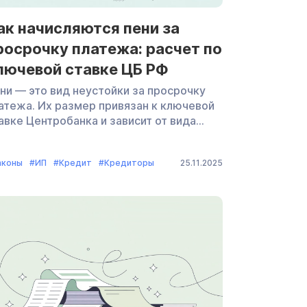
ак начисляются пени за
росрочку платежа: расчет по
лючевой ставке ЦБ РФ
ни — это вид неустойки за просрочку
атежа. Их размер привязан к ключевой
авке Центробанка и зависит от вида
язательства: налоги, кредиты и займы,
ммунальные платежи — для них пени
аконы
#ИП
#Кредит
#Кредиторы
25.11.2025
ссчитываются по-разному. В статье
ъясним, как считают пени и в каких
учаях начисляют. Что такое пени и когда
 начисляют Простыми словами, пени —
о денежный штраф за каждый день
оздания: задержки платежа или другого
язательства. […]