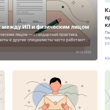
К
п
к
г между ИП и физическим лицом
Пе
ческим лицом — стандартная практика.
пл
анты и другие специалисты часто работают
ст
ть трудовые отношения? Рассказываем, как
об
то в нем указать и как избежать проблем
01.12.2025
ко
оговор между ИП и физическим лицом
#З
ра
раве заключить договор на оказание услуг
об
равовой договор […]
сл
их
эт
оп
об