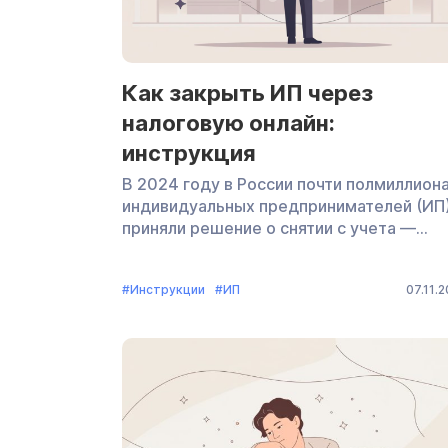
Как закрыть ИП через
налоговую онлайн:
инструкция
В 2024 году в России почти полмиллион
индивидуальных предпринимателей (ИП
приняли решение о снятии с учета —
по данным Федеральной налоговой
службы (ФНС). Как было раньше: для
#Инструкции
#ИП
07.11.
ликвидации личного бизнеса
предпринимателю приходилось идти
в инспекцию, где он регистрировался,
ждать в очереди и подавать письменно
заявление. В каждом регионе всего одн
такая инспекция, и у предпринимателей
из районов, отдаленных
от административного центра, часто