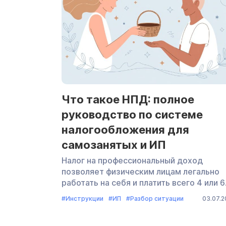
оплатой жилья. А тот […]
Что такое НПД: полное
руководство по системе
налогообложения для
самозанятых и ИП
Налог на профессиональный доход
позволяет физическим лицам легально
работать на себя и платить всего 4 или 
с доходов. Это в разы меньше обычног
#Инструкции
#ИП
#Разбор ситуации
03.07.
подоходного налога. Изучаем НПД: что
такое самозанятость, кто может