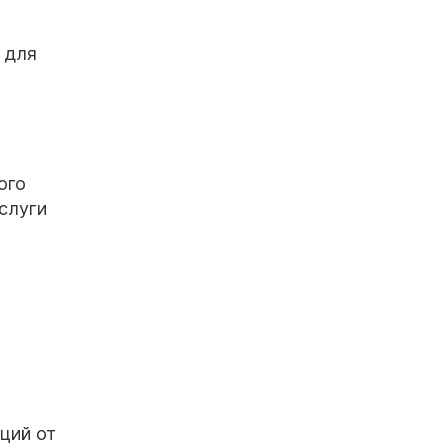
 для
ого
слуги
ций от