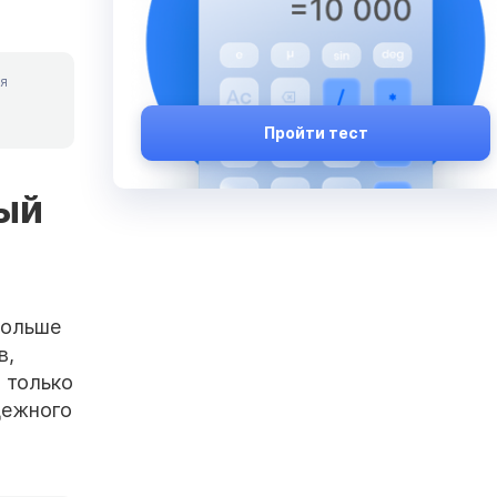
я
Пройти тест
ный
больше
в,
 только
дежного