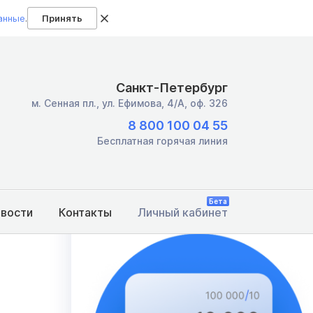
анные
.
Принять
Санкт-Петербург
м. Сенная пл.,
ул. Ефимова, 4/А, оф. 326
Вправе ли вы списать долги
8 800 100 04 55
по кредитам бесплатно
Бесплатная горячая линия
через суд или МФЦ?
Узнайте, подходите ли вы под условия
бесплатного судебного или
Бета
овости
Контакты
Личный кабинет
упрощенного банкротства