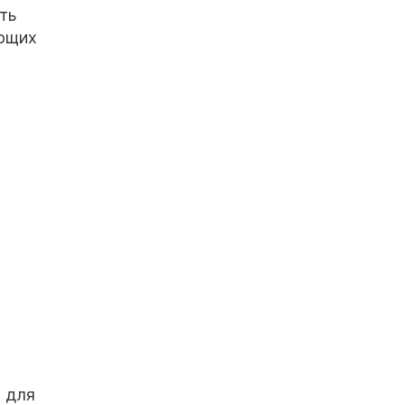
ть
ающих
я для