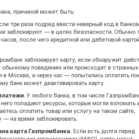
вана, причиной может быть:
Если три раза подряд ввести неверный код в банко
ски заблокируют — в целях безопасности. Обычно 
 часов, после чего кредитной или дебетовой карто
промбанк заблокирует карту, если обнаружит дейст
у обычному поведению или происходят в странных
и в Москве, а через час — попытались оплатить по
ому банк может деактивировать карту.
-платежи
. У любого банка, в том числе Газпромбан
 него попадают ресурсы, которые могли взломать 
етесь оплатить товар или услугу на таком сайте,
у — на время заблокировать.
зана карта Газпромбанка
. Если есть долги перед
финансовыми организациями (МФО), карту могут