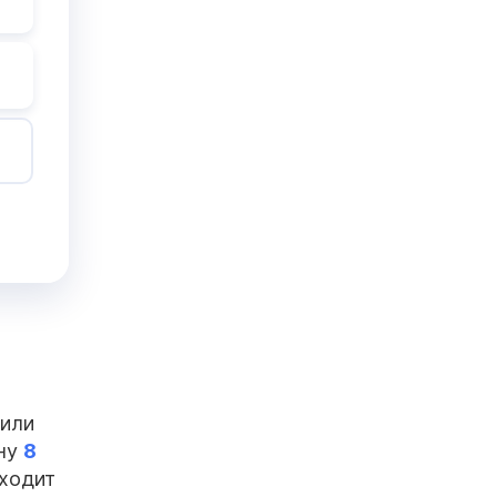
 или
ону
8
оходит