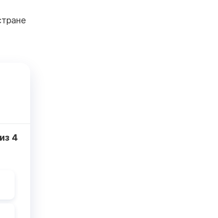
стране
из
4