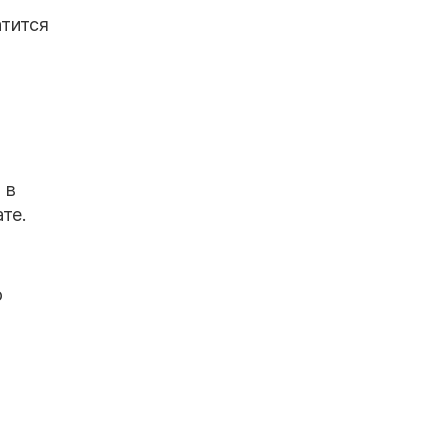
атится
 в
те.
о