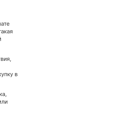
мате
такая
й
вия,
купку в
ка,
или