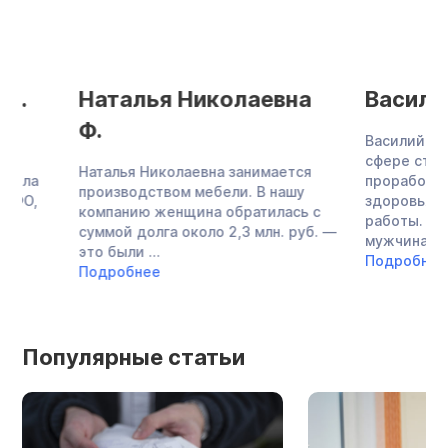
Наталья Николаевна
Василий Ива
Ф.
Василий Иванович 
сфере строительст
Наталья Николаевна занимается
прорабом, но по с
производством мебели. В нашу
здоровья пришлось
компанию женщина обратилась с
работы. По неост
суммой долга около 2,3 млн. руб. —
мужчина стал ...
это были ...
Подробнее
Подробнее
Популярные статьи