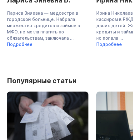
Лариса Зияевна Б.
Ирина Никол
Лариса Зияевна — медсестра в
Ирина Николаевна 
городской больнице. Набрала
кассиром в РЖД, в
множество кредитов и займов в
двоих детей. Жен
МФО, не могла платить по
кредиты и займы в
обязательствам, заключала ...
но попала ...
Подробнее
Подробнее
Популярные статьи