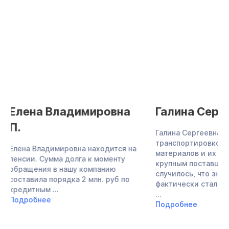
Галина Сергеевна З.
Елена Юрьев
Галина Сергеевна занималась
После успешно за
транспортировкой инертных
процедуры банкро
материалов и их поставкой
Елены Юрьевны со
крупным поставщикам. Так
Финансов-правовым
случилось, что знакомая женщины
сама обратилась в
фактически стала ее кредитором,
за списанием ...
...
Подробнее
Подробнее