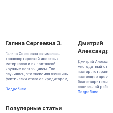
Галина Сергеевна З.
Дмитрий
Александро
Галина Сергеевна занималась
транспортировкой инертных
Дмитрий Александ
материалов и их поставкой
многодетный отец,
крупным поставщикам. Так
пастор лютеранско
случилось, что знакомая женщины
настоящее время 
фактически стала ее кредитором,
благотворительнос
...
социальной работой
Подробнее
Подробнее
Популярные статьи