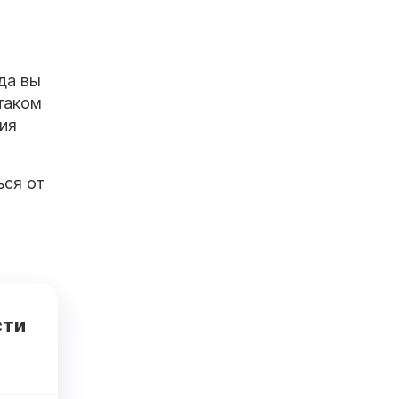
да вы
 таком
ия
ься от
сти