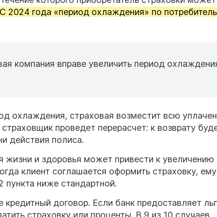
С 2024 года «период охлаждения» по потребител
вая компания вправе увеличить период охлаждени
риод охлаждения, страховая возместит всю уплаче
о страховщик проведет перерасчет: к возврату буд
и действия полиса.
я жизни и здоровья может привести к увеличению 
когда клиент соглашается оформить страховку, ему
2 пункта ниже стандартной.
е кредитный договор. Если банк предоставляет ль
латить страховку или проценты. В 9 из 10 случаев