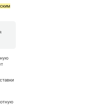
ьским
я
нную
ет
ставки
готную