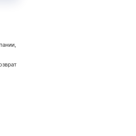
пании,
озврат