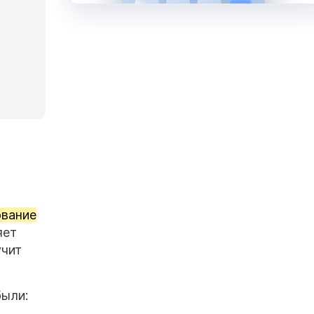
ование
яет
учит
были: