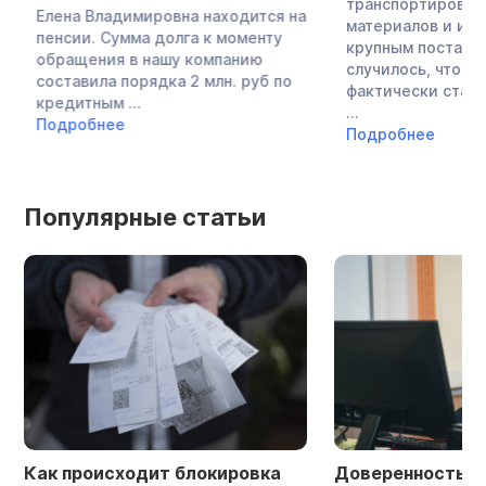
транспортировкой
Елена Владимировна находится на
материалов и их п
пенсии. Сумма долга к моменту
крупным поставщик
обращения в нашу компанию
случилось, что зн
составила порядка 2 млн. руб по
фактически стала 
кредитным ...
...
Подробнее
Подробнее
Популярные статьи
Как происходит блокировка
Доверенность в 