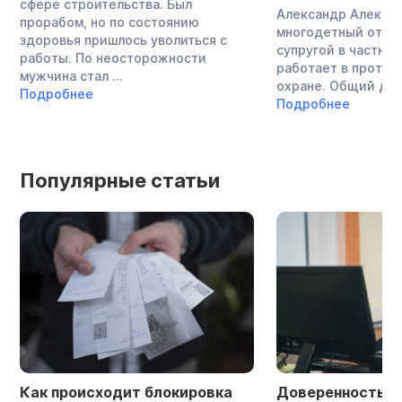
сфере строительства. Был
Александр Алекса
прорабом, но по состоянию
многодетный отец,
здоровья пришлось уволиться с
супругой в частно
работы. По неосторожности
работает в проти
мужчина стал ...
охране. Общий долг
Подробнее
Подробнее
Популярные статьи
Как происходит блокировка
Доверенность в 