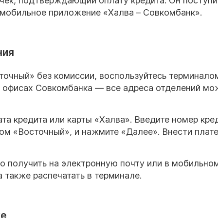
 чек, подтверждающий оплату кредита. Он поступи
 мобильное приложение «Халва – Совкомбанк».
ния
сточный» без комиссии, воспользуйтесь терминало
в офисах Совкомбанка — все адреса отделений мо
та кредита или карты «Халва». Введите номер кре
ком «Восточный», и нажмите «Далее». Внести плат
 получить на электронную почту или в мобильно
 также распечатать в терминале.
ке