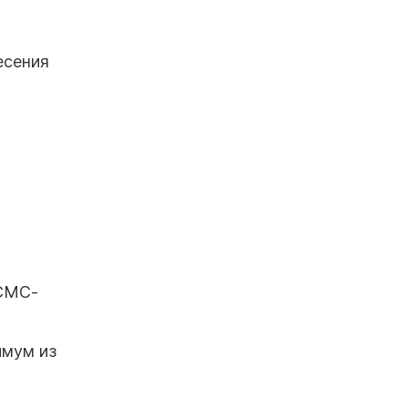
есения
 СМС-
имум из