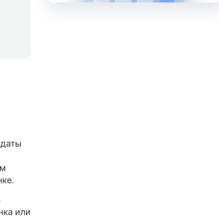
 даты
им
ке.
ь
нка или