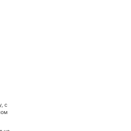
, с
ном