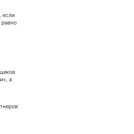
, если
е равно
мщиков
и», а
ртнеров