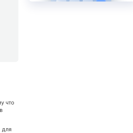
му что
в
и для