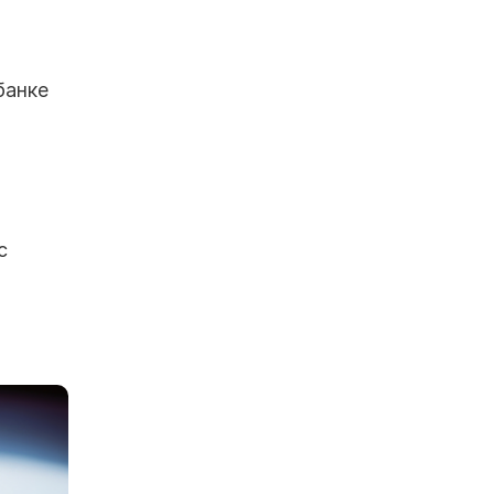
банке
с