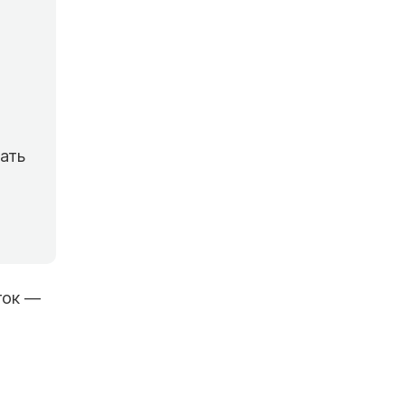
ать
ток —