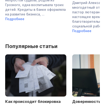
непростой судьбы, родом из
Дмитрий Александ
Грозного, одна воспитывала троих
многодетный отец,
детей. Кредиты в банке оформляла
пастор лютеранско
на развитие бизнеса, ...
настоящее время 
Подробнее
благотворительнос
социальной работой
Подробнее
Популярные статьи
Как происходит блокировка
Доверенность в 