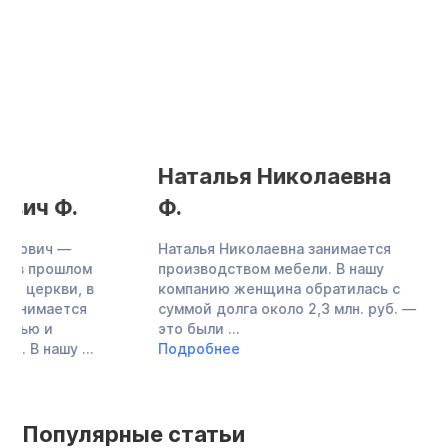
Наталья Николаевна
Елена Юрьев
Ф.
После успешно за
процедуры банкро
Наталья Николаевна занимается
Елены Юрьевны со
производством мебели. В нашу
Финансов-правовым
компанию женщина обратилась с
сама обратилась в
суммой долга около 2,3 млн. руб. —
за списанием ...
это были ...
Подробнее
Подробнее
Популярные статьи