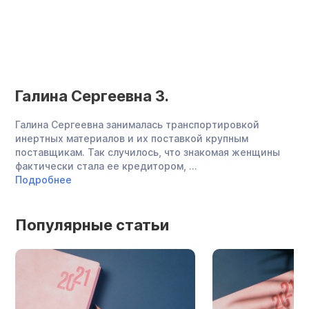
Галина Сергеевна З.
Е
Галина Сергеевна занималась транспортировкой
По
инертных материалов и их поставкой крупным
му
поставщикам. Так случилось, что знакомая женщины
Ал
фактически стала ее кредитором, ...
спи
Подробнее
По
Популярные статьи