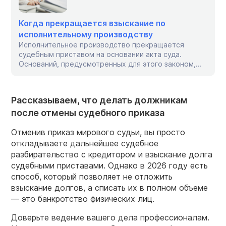
Когда прекращается взыскание по
исполнительному производству
Исполнительное производство прекращается
судебным приставом на основании акта суда.
Оснований, предусмотренных для этого законом,
немало. Одни связаны с отсутствием
необходимости во взыскании, другие — с
невозможностью исполнить требования.
Рассказываем, что делать должникам
Разберемся, как узнать, окончено ли взыскание,
после отмены судебного приказа
почему оно может прекратиться, и как получить
право на внесудебное банкротство, которое
проводится через МФЦ. По каким основаниям
Отменив приказ мирового судьи, вы просто
прекращается исполнительное производство […]
откладываете дальнейшее судебное
разбирательство с кредитором и взыскание долга
судебными приставами. Однако в 2026 году есть
способ, который позволяет не отложить
взыскание долгов, а списать их в полном объеме
— это банкротство физических лиц.
Доверьте ведение вашего дела профессионалам.