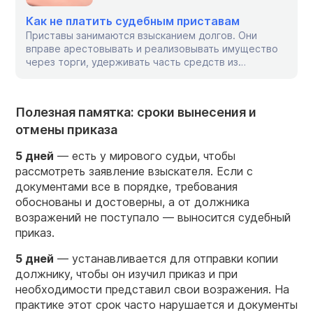
Как не платить судебным приставам
Приставы занимаются взысканием долгов. Они
вправе арестовывать и реализовывать имущество
через торги, удерживать часть средств из
заработной платы и пенсии, объявлять должников в
розыск и совершать другие подобные действия. О
том, как законно не платить судебным приставам-
Полезная памятка: сроки вынесения и
исполнителям и можно ли с ними договориться,
отмены приказа
смотрите далее. Можно ли договориться с
приставами? Общение с приставами допускается
только […]
5 дней
— есть у мирового судьи, чтобы
рассмотреть заявление взыскателя. Если с
документами все в порядке, требования
обоснованы и достоверны, а от должника
возражений не поступало — выносится судебный
приказ.
5 дней
— устанавливается для отправки копии
должнику, чтобы он изучил приказ и при
необходимости представил свои возражения. На
практике этот срок часто нарушается и документы