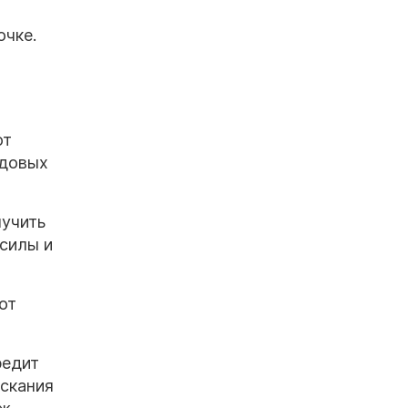
очке.
от
одовых
лучить
 силы и
от
редит
ыскания