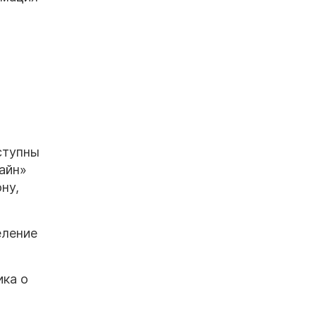
ступны
лайн»
ну,
еление
ика о