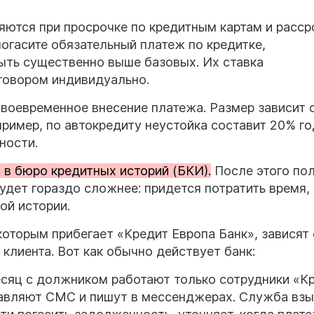
ются при просрочке по кредитным картам и расср
огасите обязательный платеж по кредитке,
ыть существенно выше базовых. Их ставка
говором индивидуально.
своевременное внесение платежа. Размер зависит 
пример, по автокредиту неустойка составит 20% г
ности.
 в бюро кредитных историй (БКИ).
После этого по
будет гораздо сложнее: придется потратить время,
ой истории.
оторым прибегает «Кредит Европа Банк», зависят 
 клиента. Вот как обычно действует банк:
есяц с должником работают только сотрудники «К
правляют СМС и пишут в мессенджерах. Служба вз