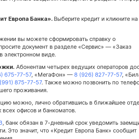
ит Европа Банка».
Выберите кредит и кликните на
ожении вы можете сформировать справку о
просите документ в разделе «Сервис» — «Заказ
в электронном виде.
ржки.
Абонентам четырех ведущих операторов до
6) 675-77-57
, «МегаФон» —
8 (926) 827-77-57
, «Би
(991) 875-77-57
. Также можно позвонить по телефо
ашего проживания.
ацию можно, лично обратившись в ближайшее отд
к всех офисов и банкоматов.
З
, банк обязан в 7-дневный срок уведомить заемщ
. Это значит, что «Кредит Европа Банк» сообщит
ения.