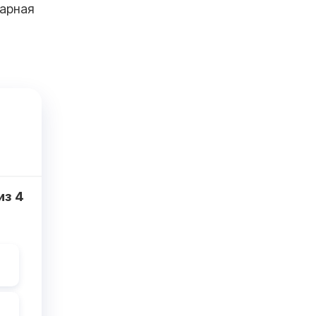
марная
из
4