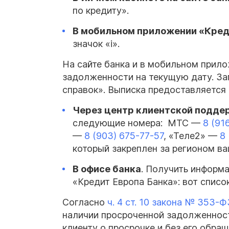
по кредиту».
В мобильном приложении «Кред
значок «i».
На сайте банка и в мобильном прил
задолженности на текущую дату. За
справок». Выписка предоставляется 
Через центр клиентской подде
следующие номера: МТС —
8 (91
—
8 (903) 675-77-57
, «Теле2» —
8 
который закреплен за регионом в
В офисе банка
. Получить информ
«Кредит Европа Банка»: вот списо
Согласно
ч. 4 ст. 10 закона № 353-Ф
наличии просроченной задолженности
клиенту о просрочке и без его обращ