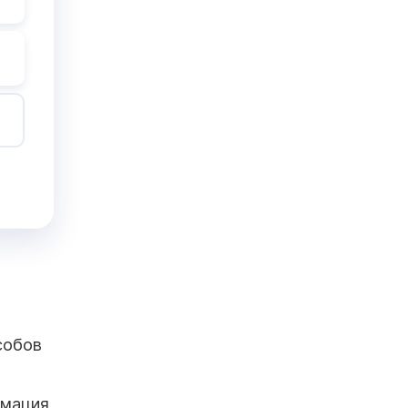
собов
рмация