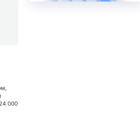
ом,
и
24 000