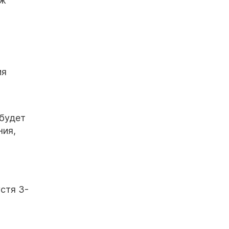
еж
ия
 будет
ния,
стя 3-