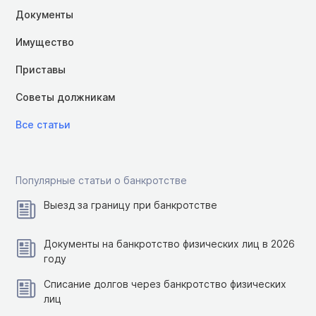
Документы
Имущество
Приставы
Советы должникам
Все статьи
Популярные статьи о банкротстве
Выезд за границу при банкротстве
Документы на банкротство физических лиц в 2026
году
Списание долгов через банкротство физических
лиц