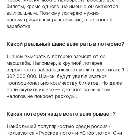
билеты, кроме одного, но именно он окажется
выигрышным. Поэтому лотерею нужно
рассматривать как развлечение, а не способ
заработка.
Какой реальный шанс выиграть в лотерею?
Шансы выиграть в лотерею зависят от ее
масштаба. Например, в крупной лотерее
вероятность забрать джекпот может достигать 1 к
302 000 000. Шансы будут увеличиваться
пропорционально количеству билетов. Но даже
если скупить их все — джекпот за вычетом
налогов не покроет расходы.
Какая лотерея чаще всего выигрывает?
Наибольшей популярностью среди россиян
пользуются «Русское лото» и «Спортлото». Они