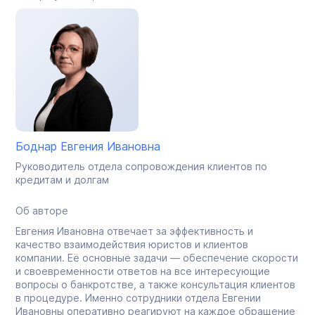
Боднар Евгения Ивановна
Руководитель отдела сопровождения клиентов по
кредитам и долгам
Об авторе
Евгения Ивановна отвечает за эффективность и
качество взаимодействия юристов и клиентов
компании. Её основные задачи — обеспечение скорости
и своевременности ответов на все интересующие
вопросы о банкротстве, а также консультация клиентов
в процедуре. Именно сотрудники отдела Евгении
Ивановны оперативно реагируют на каждое обращение