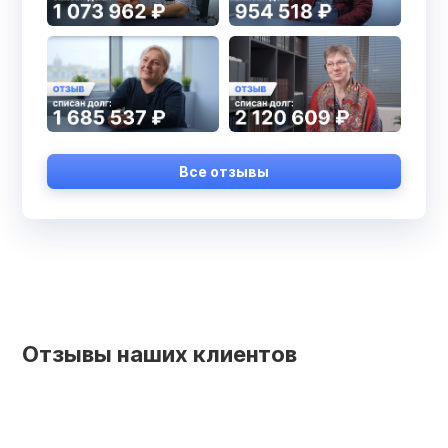
Все отзывы
Отзывы наших клиентов