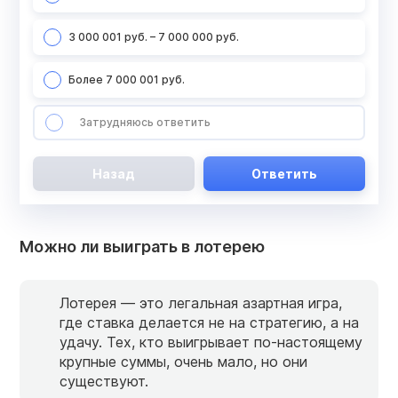
3 000 001 руб. – 7 000 000 руб.
Более 7 000 001 руб.
Затрудняюсь ответить
Назад
Ответить
Можно ли выиграть в лотерею
Лотерея — это легальная азартная игра,
где ставка делается не на стратегию, а на
удачу. Тех, кто выигрывает по-настоящему
крупные суммы, очень мало, но они
существуют.