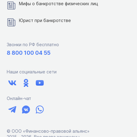
Мифы о банкротстве физических лиц
Юрист при банкротстве
Звонки по РФ бесплатно
8 800 100 04 55
Наши социальные сети
Онлайн-чат
© ООО «Финансово-правовой альянс»
2015 ‑ 2026. Все права защищены