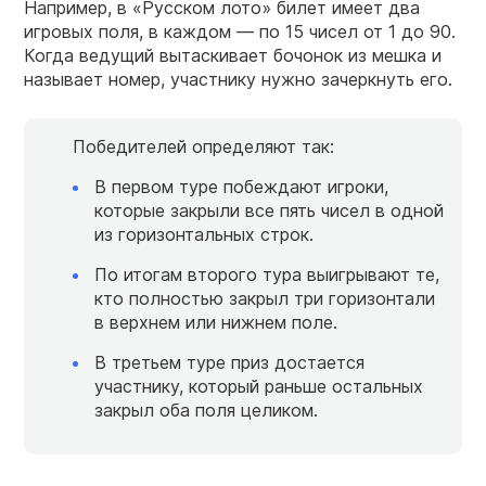
Например, в «Русском лото» билет имеет два
игровых поля, в каждом — по 15 чисел от 1 до 90.
Когда ведущий вытаскивает бочонок из мешка и
называет номер, участнику нужно зачеркнуть его.
Победителей определяют так:
В первом туре побеждают игроки,
которые закрыли все пять чисел в одной
из горизонтальных строк.
По итогам второго тура выигрывают те,
кто полностью закрыл три горизонтали
в верхнем или нижнем поле.
В третьем туре приз достается
участнику, который раньше остальных
закрыл оба поля целиком.