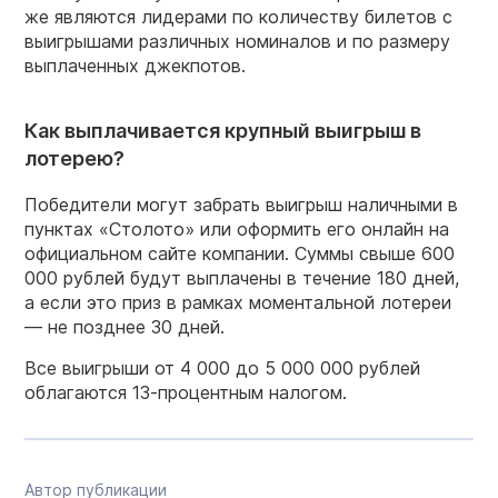
же являются лидерами по количеству билетов с
выигрышами различных номиналов и по размеру
выплаченных джекпотов.
Как выплачивается крупный выигрыш в
лотерею?
Победители могут забрать выигрыш наличными в
пунктах «Столото» или оформить его онлайн на
официальном сайте компании. Суммы свыше 600
000 рублей будут выплачены в течение 180 дней,
а если это приз в рамках моментальной лотереи
— не позднее 30 дней.
Все выигрыши от 4 000 до 5 000 000 рублей
облагаются 13-процентным налогом.
Автор публикации