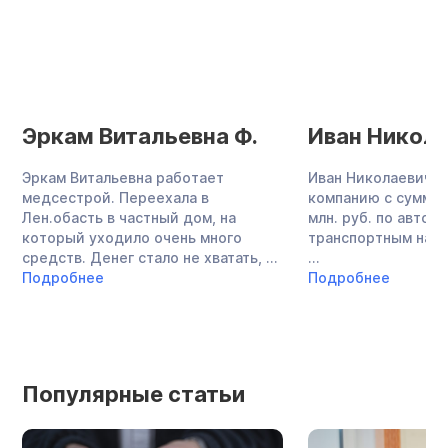
Эркам Витальевна Ф.
Иван Никола
Эркам Витальевна работает
Иван Николаевич о
медсестрой. Переехала в
компанию с суммой
Лен.обасть в частный дом, на
млн. руб. по авток
который уходило очень много
транспортным нало
средств. Денег стало не хватать, ...
...
Подробнее
Подробнее
Популярные статьи