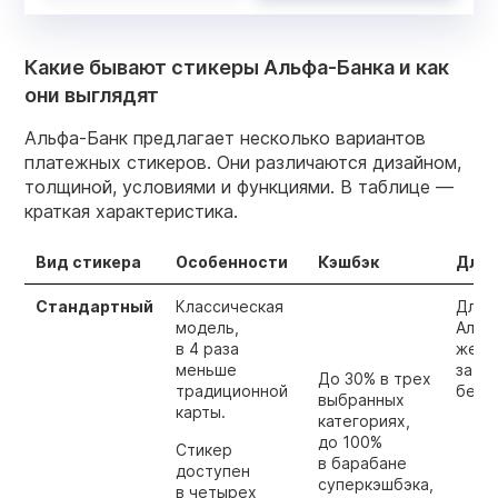
Какие бывают стикеры Альфа-Банка и как
они выглядят
Альфа-Банк предлагает несколько вариантов
платежных стикеров. Они различаются дизайном,
толщиной, условиями и функциями. В таблице —
краткая характеристика.
Вид стикера
Особенности
Кэшбэк
Для 
Стандартный
Классическая
Для 
модель,
Альф
в 4 раза
жела
меньше
за по
До 30% в трех
традиционной
беск
выбранных
карты.
категориях,
до 100%
Стикер
в барабане
доступен
суперкэшбэка,
в четырех