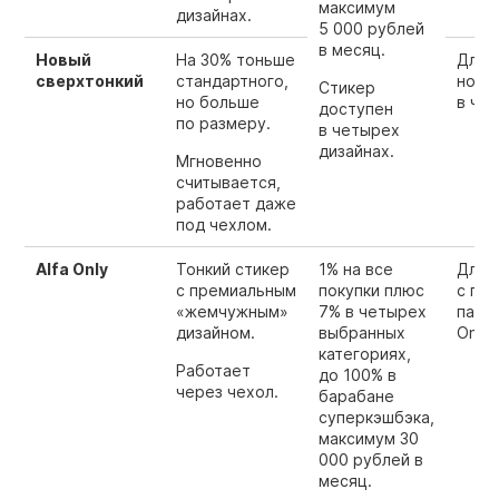
максимум
дизайнах.
5 000 рублей
в месяц.
Новый
На 30% тоньше
Для т
сверхтонкий
стандартного,
носи
Стикер
но больше
в чех
доступен
по размеру.
в четырех
дизайнах.
Мгновенно
считывается,
работает даже
под чехлом.
Alfa Only
Тонкий стикер
1% на все
Для 
с премиальным
покупки плюс
с по
«жемчужным»
7% в четырех
пакет
дизайном.
выбранных
Only.
категориях,
Работает
до 100% в
через чехол.
барабане
суперкэшбэка,
максимум 30
000 рублей в
месяц.