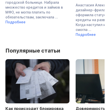
городской больнице. Набрала
Анастасия Алекса
множество кредитов и займов в
дизайнер-фриланс
МФО, не могла платить по
оформила статус И
обязательствам, заключала ...
кредиты на развит
Подробнее
Когда наступил кри
смогла ...
Подробнее
Популярные статьи
Доверенность в деле о
Этапы и сроки 