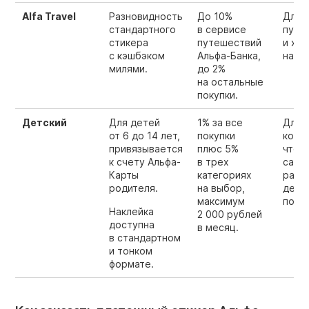
Alfa Travel
Разновидность
До 10%
Для т
стандартного
в сервисе
путе
стикера
путешествий
и хо
с кэшбэком
Альфа-Банка,
на би
милями.
до 2%
на остальные
покупки.
Детский
Для детей
1% за все
Для 
от 6 до 14 лет,
покупки
котор
привязывается
плюс 5%
чтоб
к счету Альфа-
в трех
само
Карты
категориях
расп
родителя.
на выбор,
день
максимум
поте
Наклейка
2 000 рублей
доступна
в месяц.
в стандартном
и тонком
формате.