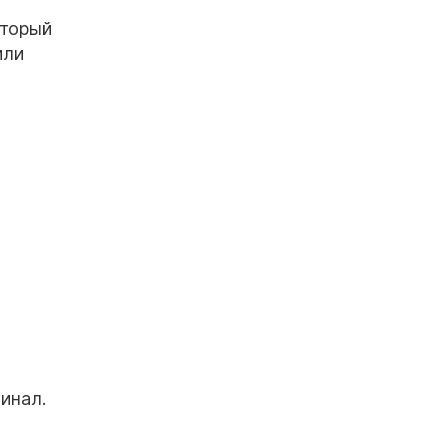
оторый
или
инал.