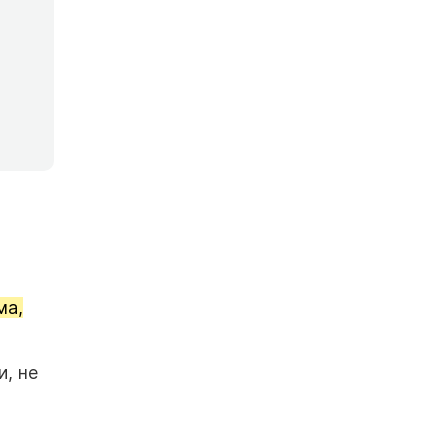
ма,
и, не