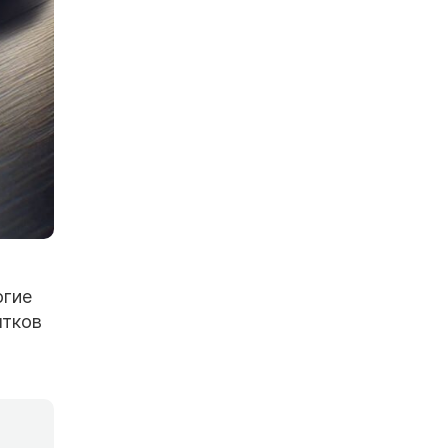
огие
ятков