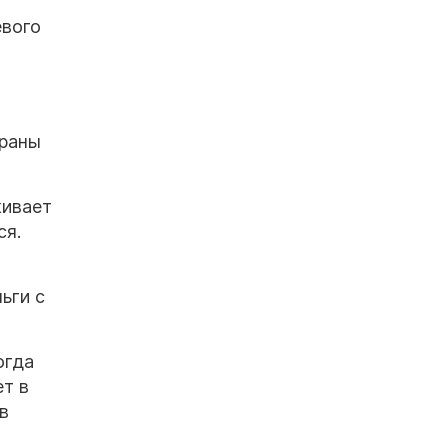
евого
траны
живает
ся.
ьги с
огда
ет в
в