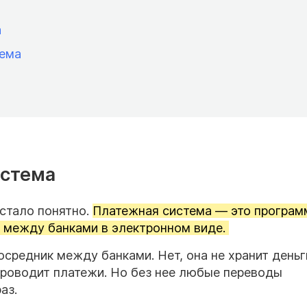
а
тема
истема
стало понятно.
Платежная система — это програм
и между банками в электронном виде.
осредник между банками. Нет, она не хранит деньг
 проводит платежи. Но без нее любые переводы
раз.