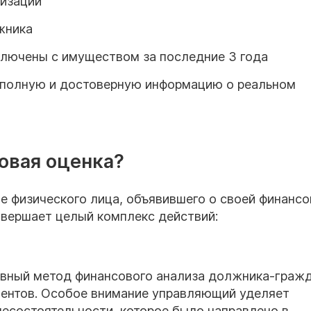
ризации
жника
аключены с имуществом за последние 3 года
 полную и достоверную информацию о реальном
овая оценка?
е физического лица, объявившего о своей финансо
вершает целый комплекс действий:
ивный метод финансового анализа должника-граж
ментов. Особое внимание управляющий уделяет
несостоятельности, которое было направлено в