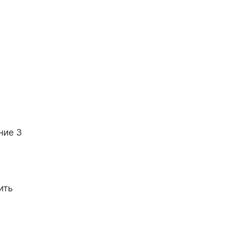
ние 3
ить