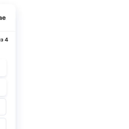
ае
из
4