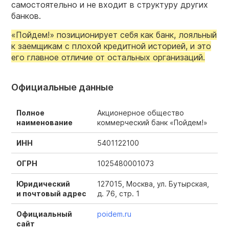
самостоятельно и не входит в структуру других
банков.
«Пойдем!» позиционирует себя как банк, лояльный
к заемщикам с плохой кредитной историей, и это
его главное отличие от остальных организаций.
Официальные данные
Полное
Акционерное общество
наименование
коммерческий банк «Пойдем!»
ИНН
5401122100
ОГРН
1025480001073
Юридический
127015, Москва, ул. Бутырская,
и почтовый адрес
д. 76, стр. 1
Официальный
poidem.ru
сайт