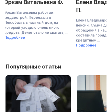
Елена Владимировна
Дмитрий
П.
Александро
Елена Владимировна находится на
Дмитрий Александ
пенсии. Сумма долга к моменту
многодетный отец,
обращения в нашу компанию
пастор лютеранско
составила порядка 2 млн. руб по
настоящее время 
кредитным ...
благотворительнос
Подробнее
социальной работой
Подробнее
Популярные статьи