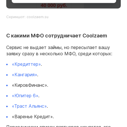
Скриншот:
coolzaem.su
С какими МФО сотрудничает Coolzaem
Сервис не выдает займы, но пересылает вашу
заявку сразу в несколько МФО, среди которых:
«Кредиттер»
.
«Кангария»
.
«КировФинанс».
«Юпитер 6»
.
«Траст Альянс»
.
«Варенье Кредит».