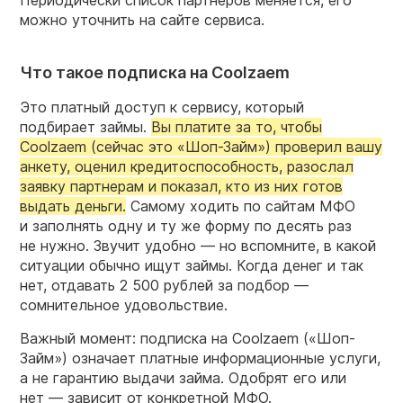
Периодически список партнеров меняется, его
можно уточнить на сайте сервиса.
Что такое подписка на Coolzaem
Это платный доступ к сервису, который
подбирает займы.
Вы платите за то, чтобы
Coolzaem (сейчас это «Шоп-Займ») проверил вашу
анкету, оценил кредитоспособность, разослал
заявку партнерам и показал, кто из них готов
выдать деньги.
Самому ходить по сайтам МФО
и заполнять одну и ту же форму по десять раз
не нужно. Звучит удобно — но вспомните, в какой
ситуации обычно ищут займы. Когда денег и так
нет, отдавать 2 500 рублей за подбор —
сомнительное удовольствие.
Важный момент: подписка на Coolzaem («Шоп-
Займ») означает платные информационные услуги,
а не гарантию выдачи займа. Одобрят его или
нет — зависит от конкретной МФО.