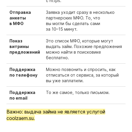
с https.
Отправка
Заявка уходит сразу в несколько
анкеты
партнерских МФО. То, что
в МФО
вы могли бы сделать сами
за
10–15 минут.
Показ
Это список МФО, которые могут
витрины
выдать займ. Похожие предложения
предложений
можно найти в поисковике
бесплатно.
Поддержка
Можно позвонить и спросить, как
по телефону
отписаться от сервиса, за который
вы уже заплатили.
Поддержка
То же самое, только письмом.
по email
Важно: выдача займа не является услугой
coolzaem.su.