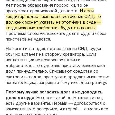
лет после образования просрочки, то он
пропускает срок исковой давности.
И если
кредитор подаст иск после истечения СИД, то
должник может указать на этот факт в суде —
тогда исковые требования будут отклонены.
Простыми словами: взыскать долг в суде и через
приставов не удастся.
Но когда иск подают до истечения СИД, судья
обычно встанет на сторону кредитора. Если
неплательщик не возвращает деньги
добровольно, то судебные приставы взыскивают
долг принудительно. Списывают средства со
счетов и вкладов, арестуют и продают имущество
неплательщика, запрещают ему выезд за границу.
Поэтому лучше погасить долг и не доводить
дело до суда.
Но если такой возможности нет,
есть другие варианты. Первый — договориться с
взыскателем о рассрочке, и второй — списать все
долги через банкротство.