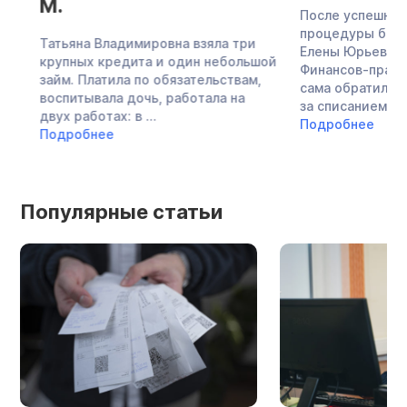
М.
После успешно за
процедуры банкро
Татьяна Владимировна взяла три
Елены Юрьевны со
крупных кредита и один небольшой
Финансов-правовым
займ. Платила по обязательствам,
сама обратилась в
воспитывала дочь, работала на
за списанием ...
двух работах: в ...
Подробнее
Подробнее
Популярные статьи