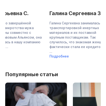
Галина Сергеевна З.
Алексей Вал
Галина Сергеевна занималась
Алексей Валерьеви
транспортировкой инертных
нашу компанию с до
материалов и их поставкой
руб. У мужчины бы
крупным поставщикам. Так
долг, и несколько ..
случилось, что знакомая женщины
Подробнее
фактически стала ее кредитором,
...
Подробнее
Популярные статьи