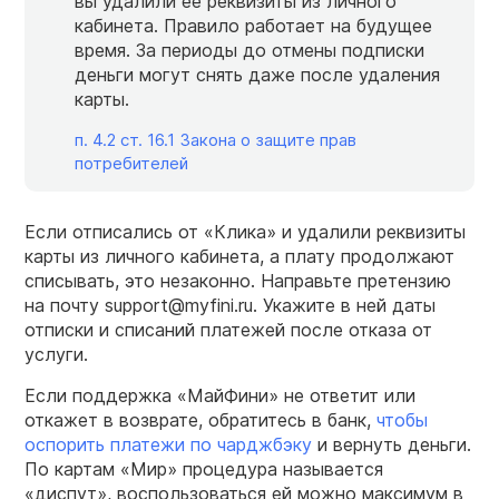
вы удалили ее реквизиты из личного
кабинета. Правило работает на будущее
время. За периоды до отмены подписки
деньги могут снять даже после удаления
карты.
п. 4.2 ст. 16.1 Закона о защите прав
потребителей
Если отписались от «Клика» и удалили реквизиты
карты из личного кабинета, а плату продолжают
списывать, это незаконно. Направьте претензию
на почту support@myfini.ru. Укажите в ней даты
отписки и списаний платежей после отказа от
услуги.
Если поддержка «МайФини» не ответит или
откажет в возврате, обратитесь в банк,
чтобы
оспорить платежи по чарджбэку
и вернуть деньги.
По картам «Мир» процедура называется
«диспут», воспользоваться ей можно максимум в