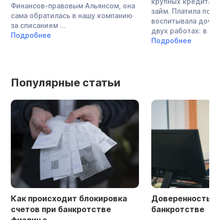
крупных кредита и
Финансов-правовым Альянсом, она
займ. Платила по о
сама обратилась в нашу компанию
воспитывала дочь,
за списанием ...
двух работах: в ...
Подробнее
Подробнее
Популярные статьи
Как происходит блокировка
Доверенность в 
счетов при банкротстве
банкротстве