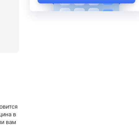
овится
ина в
ли вам