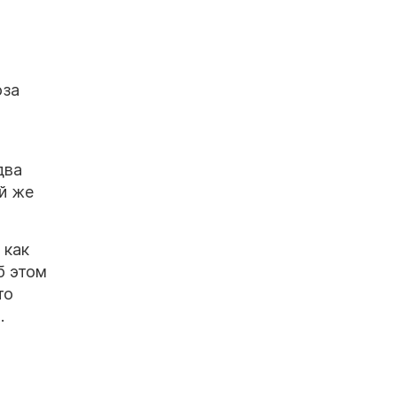
юза
два
й же
 как
б этом
то
.