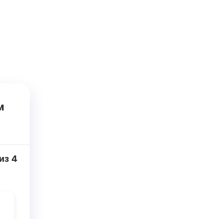
м
из
4