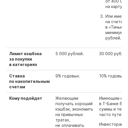
от 400 000
на карту Т-
Или иметь
на счете
в «Тинькоф
минимум 3
рублей.
Лимит кэшбэка
5 000 рублей.
30 000 рублей
за покупки
в категориях
Ставка
9% годовых.
10% годовых.
по накопительным
счетам
Кому подойдет
Желающим
Имеющим на 
получать хороший
в Т-Банке бо
кэшбэк, экономить
суммы и тем, 
на привычных
часто путеше
тратах,
Инвесторам, 
не оплачивать