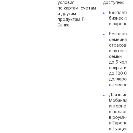
условия
доступны:
по картам, счетам
Бесплатны
и другим
бизнес-зал
продуктам Т-
в аэропорт
Банка.
Бесплатная
семейная
страховка
в путешест
семьи
до 5 челов
покрытие 
до 100 000
долларов
на человек
Для клиент
Мобайла — 
интернета
в подарок
в роуминге
в Европе и
в Турции.