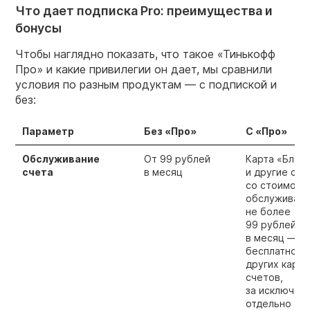
Что дает подписка Pro: преимущества и
бонусы
Чтобы наглядно показать, что такое «Тинькофф
Про» и какие привилегии он дает, мы сравнили
условия по разным продуктам — с подпиской и
без:
Параметр
Без «Про»
С «Про»
Обслуживание
От 99 рублей
Карта «Блэк»
счета
в месяц
и другие сче
со стоимост
обслуживани
не более
99 рублей
в месяц —
бесплатно, а
других карт
счетов,
за исключен
отдельно