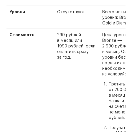
Уровни
Отсутствуют.
Всего четыре
уровня: Bronze,
Gold и Diamon
Стоимость
299 рублей
Цена уровня
в месяц или
Bronze —
1990 рублей, если
2 990 рублей
оплатить сразу
в месяц. Ост
за год.
уровни беспл
но для их пол
необходимо 
из условий:
Тратить
от 200 000
в месяц с 
Банка и хр
на счетах 
не менее 1
рублей.
Получать з