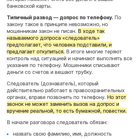
банковской карты.
Типичный развод — допрос по телефону.
По
закону такое в принципе невозможно, но
мошенникам закон не писан.
В ходе так
называемого допроса «следователь»
предполагает, что человека подставили, и
предлагает откупиться.
В итоге многие теряют
контроль над ситуацией и начинают выполнять все
указания по телефону. Мошенники списывают
деньги со счетов и вешают трубку.
Следователь (дознаватель), который
действительно работает в правоохранительных
органах, вправе позвонить по телефону.
Но этот
звонок не может заменить вызов на допрос и
вручение реальной, то есть бумажной, повестки.
В начале разговора следователь обязан:
назвать свою фамилию, имя, должность