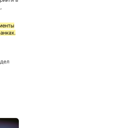
,
лиенты
анках.
здел
и