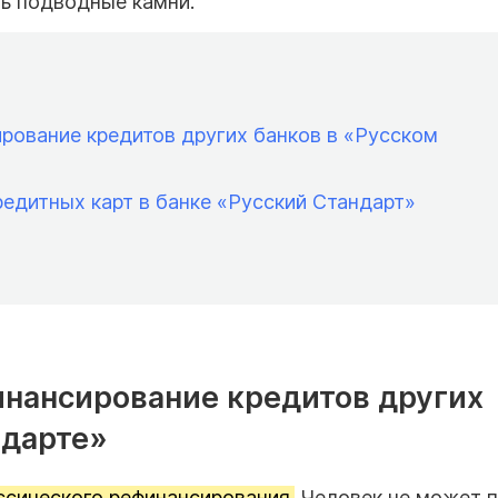
ть подводные камни.
рование кредитов других банков в «Русском
редитных карт в банке «Русский Стандарт»
инансирование кредитов других
ндарте»
ссического рефинансирования.
Человек не может п