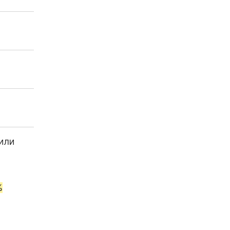
 или
%