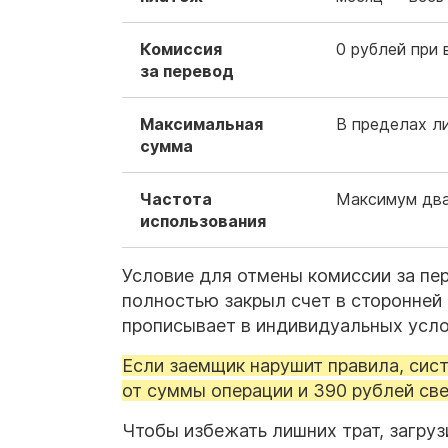
Комиссия
0 рублей при
за перевод
Максимальная
В пределах л
сумма
Частота
Максимум два
использования
Условие для отмены комиссии за пер
полностью закрыл счет в сторонней
прописывает в индивидуальных усло
Если заемщик нарушит правила, сис
от суммы операции и 390 рублей све
Чтобы избежать лишних трат, загруз