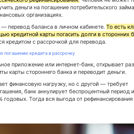
учить деньги на погашение потребительского займа
инансовых организациях.
а — перевод баланса в личном кабинете.
То есть к
ью кредитной карты погасить долги в сторонних б
ся кредитом с рассрочкой для перевода.
о погашению кредита в рассрочку
ьное приложение или интернет-банк, открывает ра
ты карты стороннего банка и переводит деньги.
ает финансовую нагрузку, но с другой — требует
гашения, банк аннулирует беспроцентный период 
% годовых. Тогда вся выгода от рефинансирования