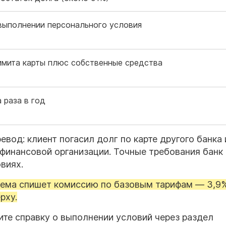
 выполнении персонального условия
имита карты плюс собственные средства
 раза в год
евод: клиент погасил долг по карте другого банка
 финансовой организации. Точные требования банк
виях.
тема спишет комиссию по базовым тарифам — 3,9
рху.
ите справку о выполнении условий через раздел