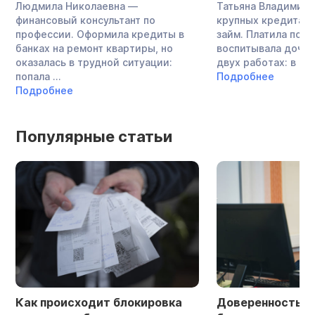
Людмила Николаевна —
Татьяна Владимиро
финансовый консультант по
крупных кредита и
профессии. Оформила кредиты в
займ. Платила по о
банках на ремонт квартиры, но
воспитывала дочь,
оказалась в трудной ситуации:
двух работах: в ...
попала ...
Подробнее
Подробнее
Популярные статьи
Как происходит блокировка
Доверенность в 