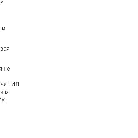
ть
 и
овая
я не
ючит ИП
и в
у.