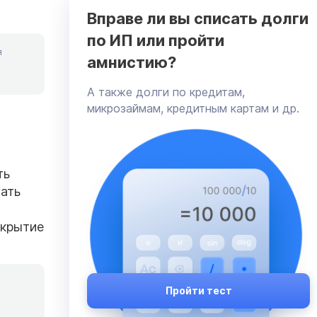
Вправе ли вы списать долги
по ИП или пройти
я
амнистию?
А также долги по кредитам,
микрозаймам, кредитным картам и др.
ть
лать
акрытие
Пройти тест