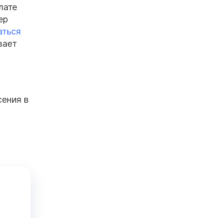
лате
ер
аться
вает
сения в