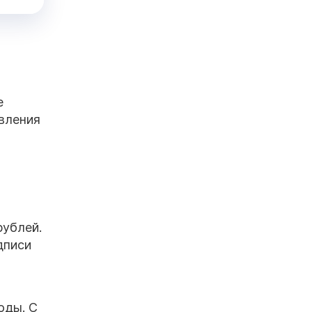
е
явления
рублей.
дписи
оды. С