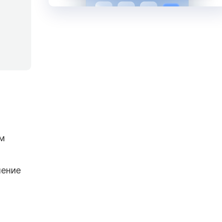
ом
чение