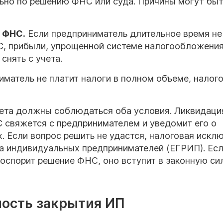
ьно по решению ФНС или суда. Причины могут бы
д
ФНС
.
Если предприниматель длительное время не
С, прибыли, упрощенной системе налогообложения
снять с учета.
матель не платит налоги в полном объеме, налог
чета должны соблюдаться оба условия. Ликвидаци
 свяжется с предпринимателем и уведомит его о
. Если вопрос решить не удастся, налоговая искл
ра индивидуальных предпринимателей (ЕГРИП). Есл
оспорит решение ФНС, оно вступит в законную сил
мость закрытия ИП