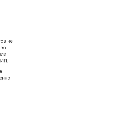
ов не
тво
или
 ИП.
е
енно