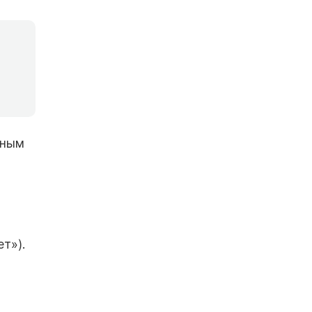
ьным
т»).