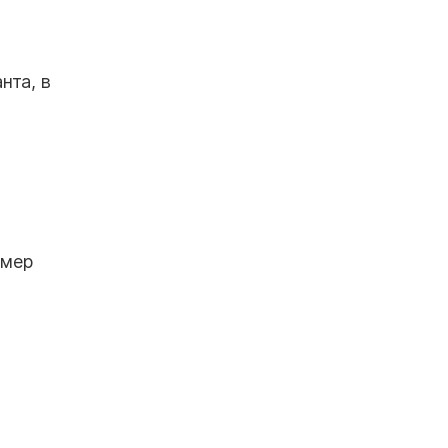
нта, в
омер