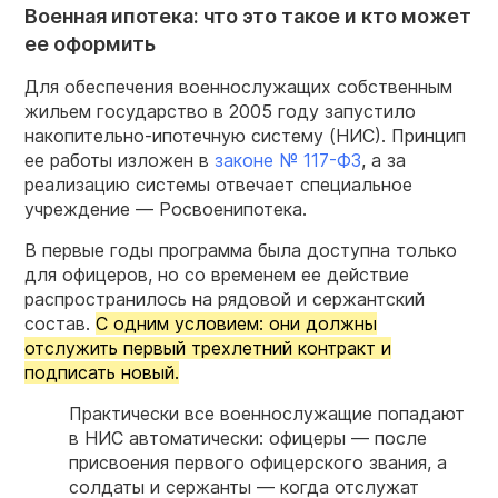
Военная ипотека: что это такое и кто может
ее оформить
Для обеспечения военнослужащих собственным
жильем государство в 2005 году запустило
накопительно-ипотечную систему (НИС). Принцип
ее работы изложен в
законе № 117-ФЗ
, а за
реализацию системы отвечает специальное
учреждение — Росвоенипотека.
В первые годы программа была доступна только
для офицеров, но со временем ее действие
распространилось на рядовой и сержантский
состав.
С одним условием: они должны
отслужить первый трехлетний контракт и
подписать новый.
Практически все
военнослужащие
попадают
в НИС автоматически: офицеры — после
присвоения первого офицерского звания, а
солдаты и сержанты — когда отслужат