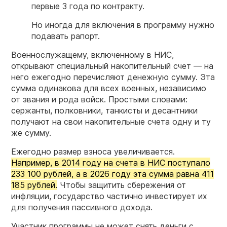
первые 3 года по контракту.
Но иногда для включения в
программу
нужно
подавать рапорт.
Военнослужащему, включенному в НИС,
открывают специальный накопительный счет — на
него ежегодно перечисляют денежную сумму. Эта
сумма одинакова для всех военных, независимо
от звания и рода войск. Простыми словами:
сержанты, полковники, танкисты и десантники
получают на свои накопительные счета одну и ту
же сумму.
Ежегодно размер взноса увеличивается.
Например, в 2014 году на счета в НИС поступало
233 100 рублей, а в 2026 году эта сумма равна 411
185 рублей.
Чтобы защитить сбережения от
инфляции, государство частично инвестирует их
для получения пассивного дохода.
Участник программы не может снять деньги с