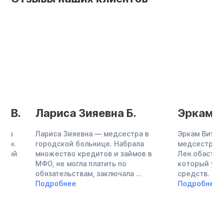
Лариса Зияевна Б.
Эркам Витал
Лариса Зияевна — медсестра в
Эркам Витальевна 
городской больнице. Набрала
медсестрой. Перее
множество кредитов и займов в
Лен.обасть в частн
МФО, не могла платить по
который уходило о
обязательствам, заключала ...
средств. Денег стал
Подробнее
Подробнее