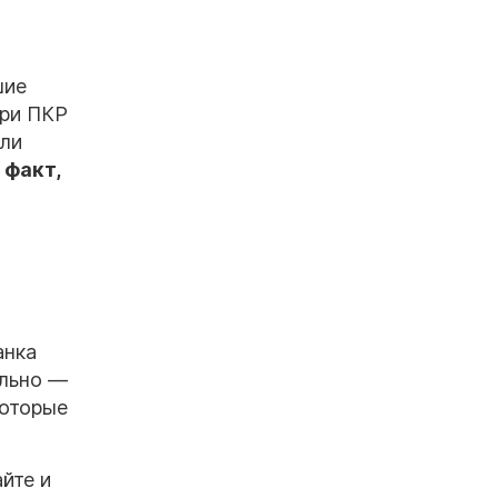
шие
при ПКР
сли
 факт,
нка
ально —
которые
йте и