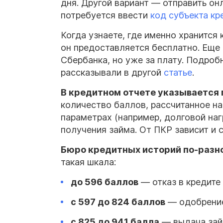
дня. Другой вариант — отправить о
потребуется ввести
код субъекта кр
Когда узнаете, где именно хранится 
он предоставляется бесплатно. Еще
Сбербанка, но уже за плату. Подроб
рассказывали в другой
статье
.
В кредитном отчете указывается 
количество баллов, рассчитанное на
параметрах (например, долговой наг
получения займа. От ПКР зависит и 
Бюро кредитных историй по-разн
такая шкала:
до 596 баллов
— отказ в кредите
с 597 до 824 баллов
— одобрение
с 825 до 941 балла
— выдача зай