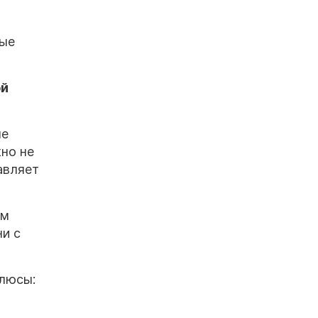
ные
ой
ые
жно не
авляет
ем
ни с
плюсы: