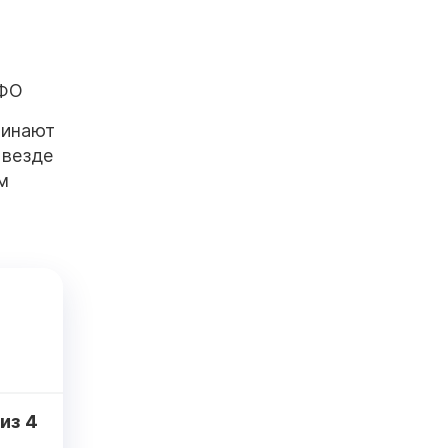
МФО
чинают
 везде
м
из
4