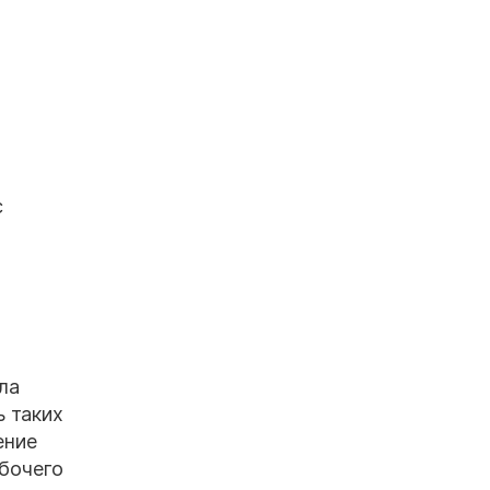
с
ла
ь таких
ение
абочего