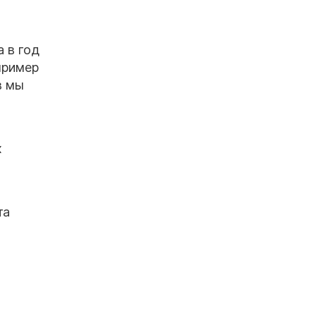
а в год
пример
в мы
х
та