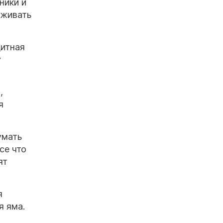
ники и
лживать
дитная
у
,
я
умать
се что
ят
я
я яма.