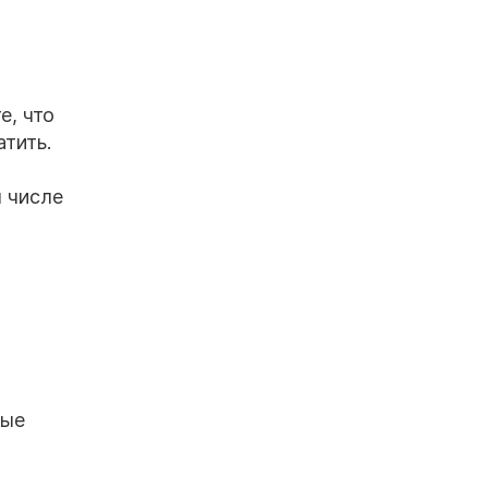
е, что
тить.
о
м числе
ные