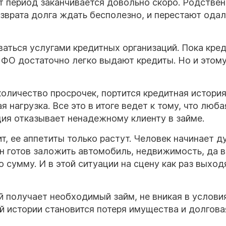
т период заканчивается довольно скоро. Родствен
озврата долга ждать бесполезно, и перестают ода
ваться услугами кредитных организаций. Пока кре
 МФО достаточно легко выдают кредиты. Но и этом
оличество просрочек, портится кредитная история
 нагрузка. Все это в итоге ведет к тому, что люба
ция отказывает ненадежному клиенту в займе.
т, ее аппетиты только растут. Человек начинает д
н готов заложить автомобиль, недвижимость, да в
 сумму. И в этой ситуации на сцену как раз выход
 получает необходимый займ, не вникая в услови
ой истории становится потеря имущества и долгова