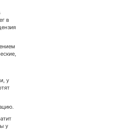
в
ег в
цензия
лением
еские,
и, у
отят
ацию.
ратит
ы у