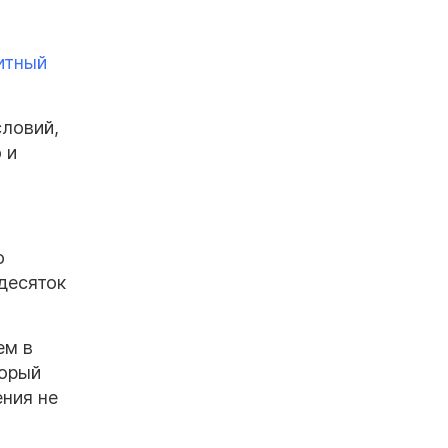
итный
словий,
 и
ю
 десяток
ем в
торый
ния не