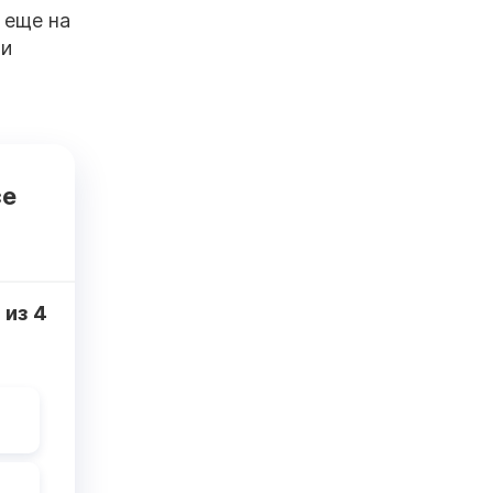
 еще на
ли
се
1
из
4