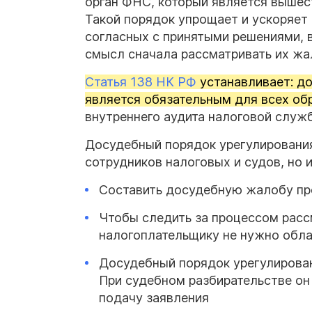
орган ФНС, который является вышес
Такой порядок упрощает и ускоряет
согласных с принятыми решениями, 
смысл сначала рассматривать их ж
Статья 138 НК РФ
устанавливает: д
является обязательным для всех об
внутреннего аудита налоговой служб
Досудебный порядок урегулирования
сотрудников налоговых и судов, но 
Составить досудебную жалобу про
Чтобы следить за процессом расс
налогоплательщику не нужно обла
Досудебный порядок урегулирован
При судебном разбирательстве он
подачу заявления