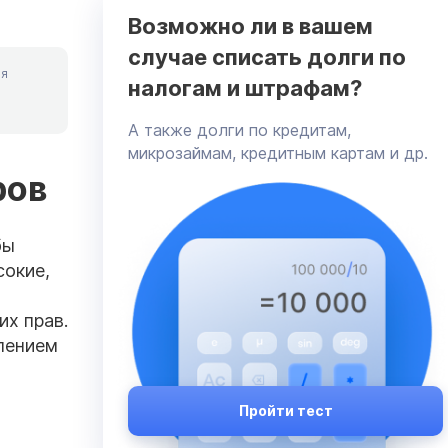
Возможно ли в вашем
случае списать долги по
ия
налогам и штрафам?
А также долги по кредитам,
микрозаймам, кредитным картам и др.
ров
бы
сокие,
их прав.
лением
Пройти тест