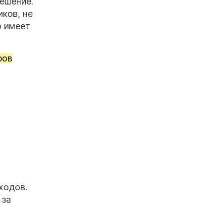
ешение.
ков, не
о имеет
ров
ходов.
 за