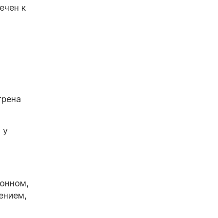
ечен к
трена
 у
ионном,
ением,