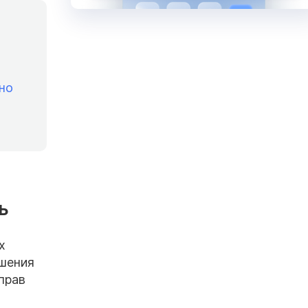
но
ь
х
ешения
прав