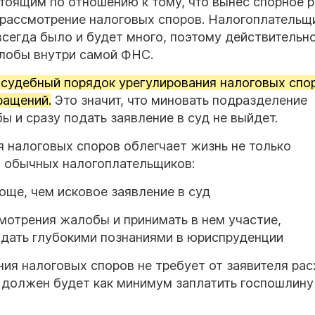
тоящим по отношению к тому, что вынес спорное р
 рассмотрение налоговых споров. Налогоплательщи
всегда было и будет много, поэтому действительн
алобы внутри самой ФНС.
осудебный порядок урегулирования налоговых спо
ращений.
Это значит, что миновать подразделение
ы и сразу подать заявление в суд не выйдет.
 налоговых споров облегчает жизнь не только
и обычных налогоплательщиков:
ще, чем исковое заявление в суд
мотрения жалобы и принимать в нем участие,
дать глубокими познаниями в юриспруденции
ия налоговых споров не требует от заявителя рас
 должен будет как минимум заплатить госпошлину