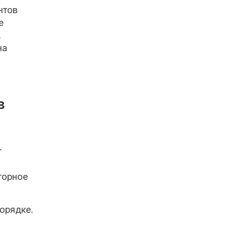
нтов
е
,
на
в
т
торное
орядке.