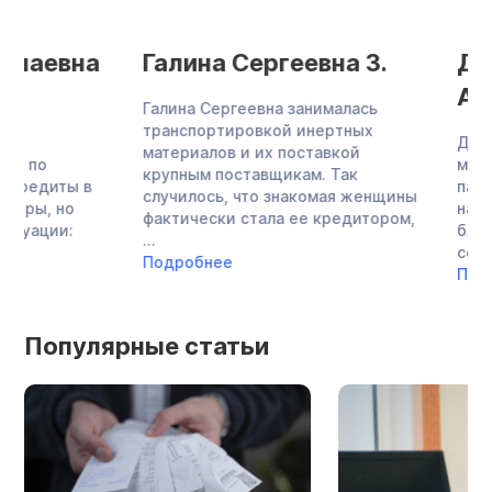
Галина Сергеевна З.
Дмитрий
Александро
Галина Сергеевна занималась
транспортировкой инертных
Дмитрий Александ
материалов и их поставкой
многодетный отец,
крупным поставщикам. Так
пастор лютеранско
случилось, что знакомая женщины
настоящее время 
фактически стала ее кредитором,
благотворительнос
...
социальной работой
Подробнее
Подробнее
Популярные статьи