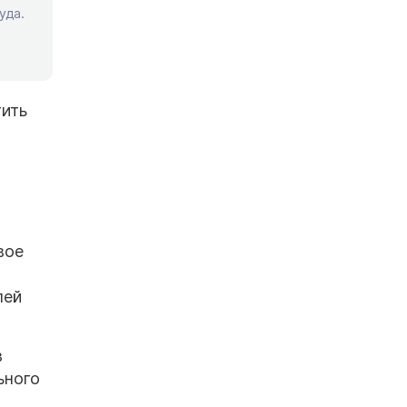
уда.
тить
вое
лей
в
ьного