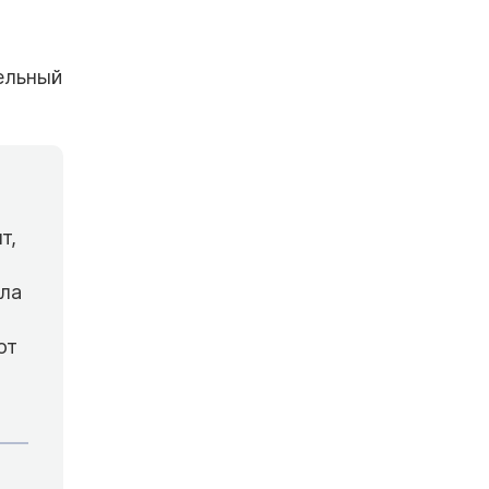
ельный
т,
шла
от