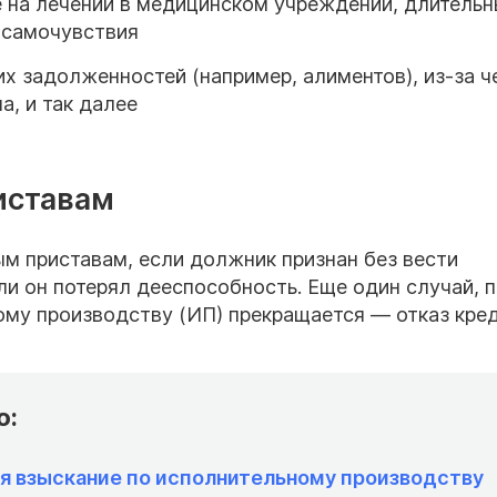
 на лечении в медицинском учреждении, длитель
 самочувствия
 задолженностей (например, алиментов), из-за ч
, и так далее
иставам
ым приставам, если должник признан без вести
и он потерял дееспособность. Еще один случай, п
ому производству (ИП) прекращается — отказ кре
о:
я взыскание по исполнительному производству