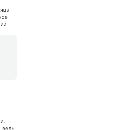
сяца
ное
ии.
и,
, ведь