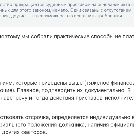
дство прекращается судебным приставом на основании акта с
ных для этого законом, немало. Одни связаны с отсутствием
ании, другие — с невозможностью исполнить требования.
окончено ли взыскание, почему оно может прекратиться, и как
дебное банкротство, которое проводится через МФЦ. По каким
я исполнительное производство […]
поэтому мы собрали практические способы не пла
ниям, которые приведены выше (тяжелое финансо
очие). Главное, подтвердить их документально. В
 навстречу и тогда действия приставов-исполните
йствовать отсрочка, определяется индивидуально 
ериального положения должника, наличия официал
 других факторов.