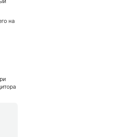
ный
его на
ри
дитора