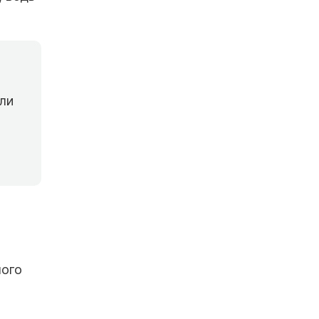
ли
ного