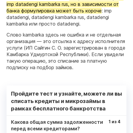
imp datadengi kambarka rus, но в зависимости от
банка формулировка может быть короче
: imp
datadengi, datadengi kambarka rus, datadengi
kambarka или просто datadengi.
Слово kambarka здесь не ошибка и не отдельная
организация — это отсылка к адресу исполнителя
услуги (ИП Сайгин С. О. зарегистрирован в городе
Камбарка Удмуртской Республики). Если увидели
такую операцию, это списание за платную
подписку на подбор займов.
Пройдите тест и узнайте, можете ли вы
списать кредиты и микрозаймы в
рамках бесплатного банкротства
Какова общая сумма задолженности
1
из
4
перед всеми кредиторами?