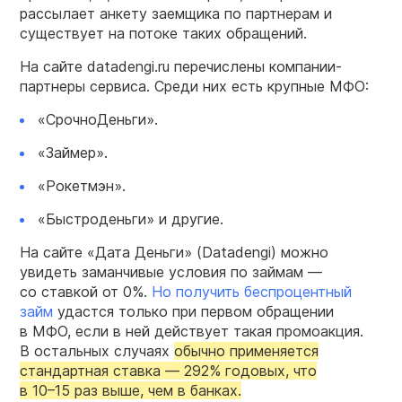
рассылает анкету заемщика по партнерам и
существует на потоке таких обращений.
На сайте datadengi.ru перечислены компании-
партнеры сервиса. Среди них есть крупные МФО:
«СрочноДеньги».
«Займер».
«Рокетмэн».
«Быстроденьги» и другие.
На сайте «Дата Деньги» (Datadengi) можно
увидеть заманчивые условия по займам —
со ставкой от 0%.
Но получить беспроцентный
займ
удастся только при первом обращении
в МФО, если в ней действует такая промоакция.
В остальных случаях
обычно применяется
стандартная ставка — 292% годовых, что
в
10–15 раз
выше, чем в банках.