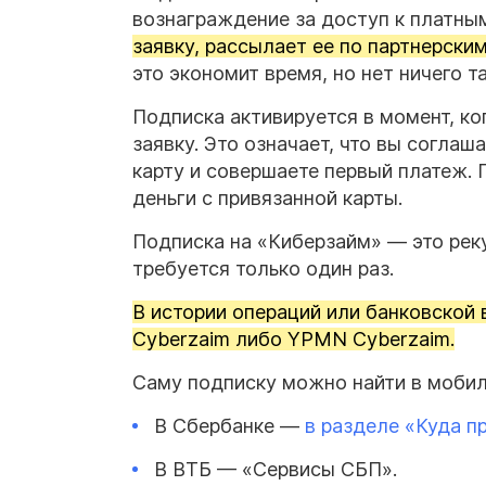
вознаграждение за доступ к платн
заявку, рассылает ее по партнерск
это экономит время, но нет ничего т
Подписка активируется в момент, ко
заявку. Это означает, что вы согла
карту и совершаете первый платеж. 
деньги с привязанной карты.
Подписка на «Киберзайм» — это рек
требуется только один раз.
В истории операций или банковской
Cyberzaim либо YPMN Cyberzaim.
Саму подписку можно найти в мобил
В Сбербанке —
в разделе «Куда п
В ВТБ — «Сервисы СБП».