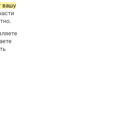
т вашу
части
тно.
вляете
аете
ть