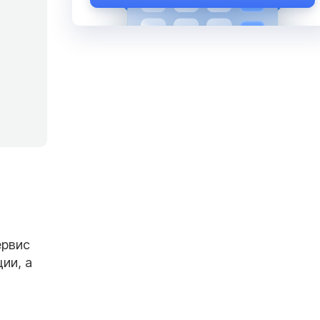
ервис
ии, а