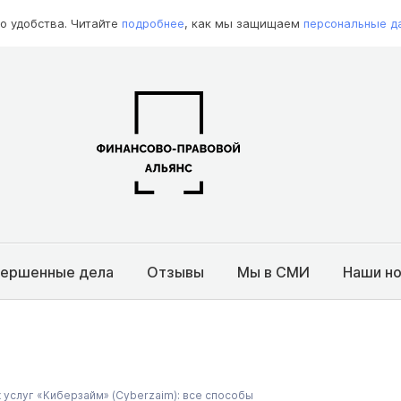
о удобства. Читайте
подробнее
, как мы защищаем
персональные д
вершенные дела
Отзывы
Мы в СМИ
Наши н
х услуг «Киберзайм» (Cyberzaim): все способы