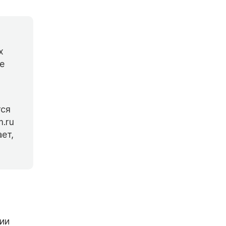
х
е
тся
m.ru
ает,
ии