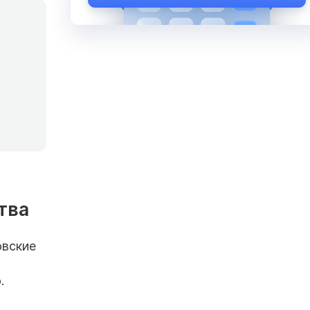
тва
овские
,
.