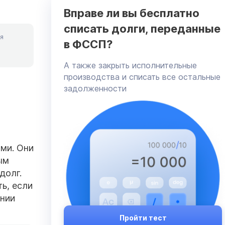
Вправе ли вы бесплатно
списать долги, переданные
я
в ФССП?
А также закрыть исполнительные
производства и списать все остальные
задолженности
ами. Они
ым
долг.
ь, если
ении
Пройти тест