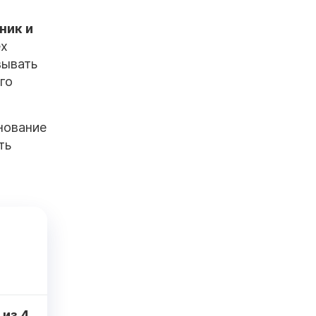
ник и
ех
вывать
го
нование
ть
из
4