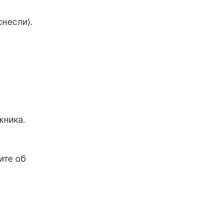
снесли)
.
жника
.
ите об