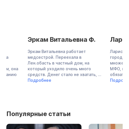
Эркам Витальевна Ф.
Лариса Зияе
Эркам Витальевна работает
Лариса Зияевна — 
медсестрой. Переехала в
городской больниц
Лен.обасть в частный дом, на
множество кредито
который уходило очень много
МФО, не могла плат
средств. Денег стало не хватать, ...
обязательствам, за
Подробнее
Подробнее
Популярные статьи