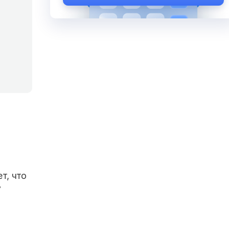
т, что
у