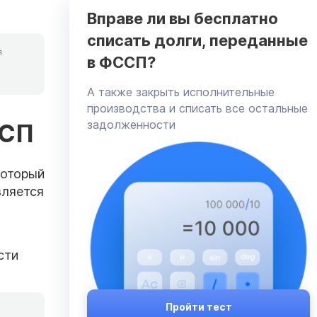
Вправе ли вы бесплатно
списать долги, переданные
я
в ФССП?
А также закрыть исполнительные
производства и списать все остальные
задолженности
ССП
который
вляется
сти
Пройти тест