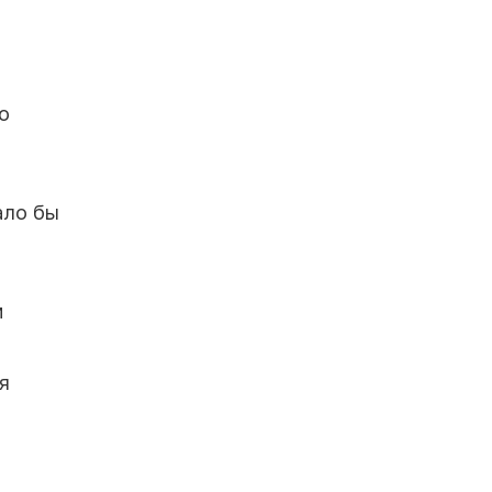
о
ало бы
и
я