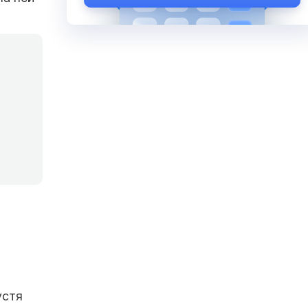
я
устя