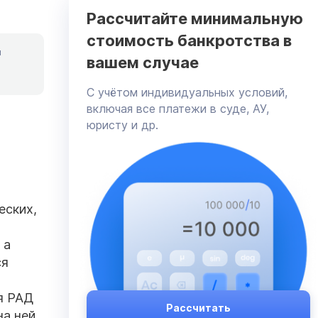
Рассчитайте минимальную
стоимость банкротства в
я
вашем случае
C учётом индивидуальных условий,
включая все платежи в суде, АУ,
юристу и др.
еских,
 а
ся
я РАД
Рассчитать
на ней