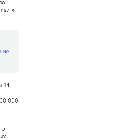
по
пки в
ние
в 14
00 000
по
ных