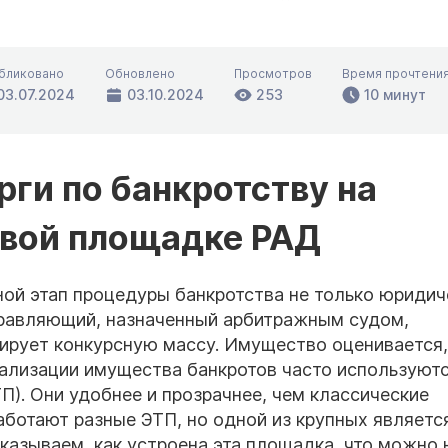
бликовано
Обновлено
Просмотров
Время прочтени
03.07.2024
03.10.2024
253
10 минут
рги по банкротству на
овой площадке РАД
ой этап процедуры банкротства не только юридич
правляющий, назначенный арбитражным судом,
ирует конкурсную массу. Имущество оценивается,
еализации имущества банкротов часто используют
). Они удобнее и прозрачнее, чем классические
аботают разные ЭТП, но одной из крупных являетс
азываем, как устроена эта площадка, что можно 