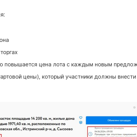
я:
иона
 торгах
ую повышается цена лота с каждым новым предло
тартовой цены), который участники должны внести