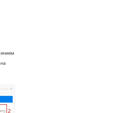
жением
 на