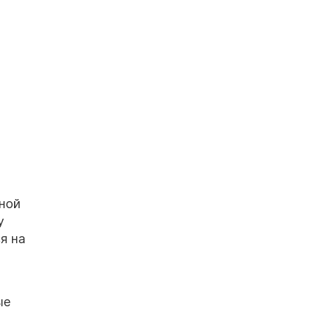
ной
у
я на
ые