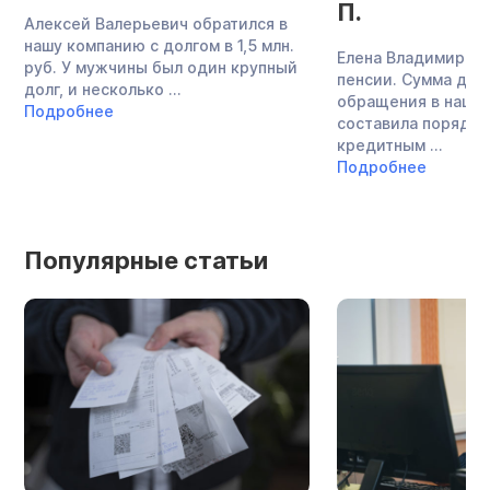
П.
Алексей Валерьевич обратился в
нашу компанию с долгом в 1,5 млн.
Елена Владимировн
руб. У мужчины был один крупный
пенсии. Сумма дол
долг, и несколько ...
обращения в нашу
Подробнее
составила порядка 
кредитным ...
Подробнее
Популярные статьи